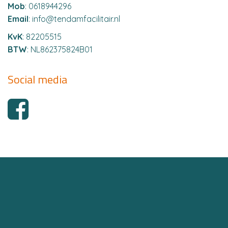
Mob
: 0618944296
Email
:
info@tendamfacilitair.nl
KvK
: 82205515
BTW
: NL862375824B01
Social media